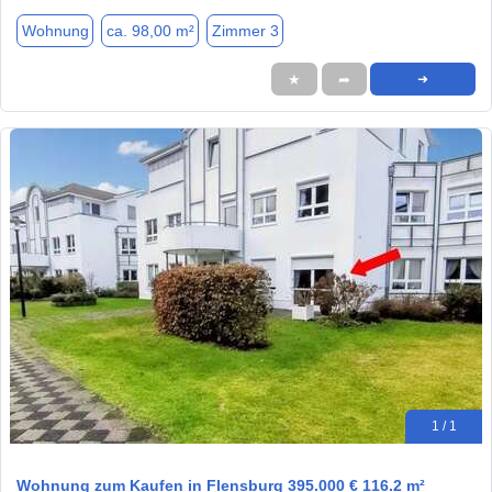
Wohnung
ca. 98,00 m²
Zimmer 3
★
➦
➜
1 / 1
Wohnung zum Kaufen in Flensburg 395.000 € 116.2 m²