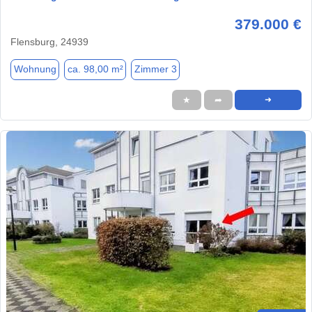
379.000 €
Flensburg, 24939
Wohnung
ca. 98,00 m²
Zimmer 3
★
➦
➜