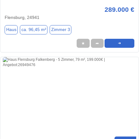
289.000 €
Flensburg, 24941
Haus
ca. 96,45 m²
Zimmer 3
★
➦
➜