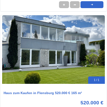
★
➦
➜
1 / 1
Haus zum Kaufen in Flensburg 520.000 € 165 m²
520.000 €