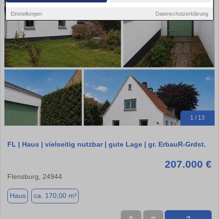
Einstellungen
Datenschutzerklärung
1 / 13
FL | Haus | vielseitig nutzbar | gute Lage | gr. ErbauR-Grdst.
207.000 €
Flensburg, 24944
Haus
ca. 170,00 m²
★
➦
➜