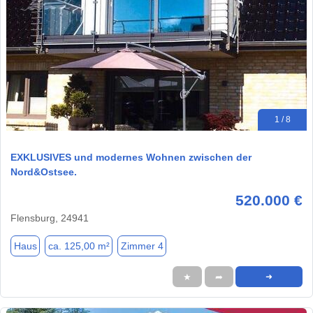
1 / 8
EXKLUSIVES und modernes Wohnen zwischen der
Nord&Ostsee.
520.000 €
Flensburg, 24941
Haus
ca. 125,00 m²
Zimmer 4
★
➦
➜