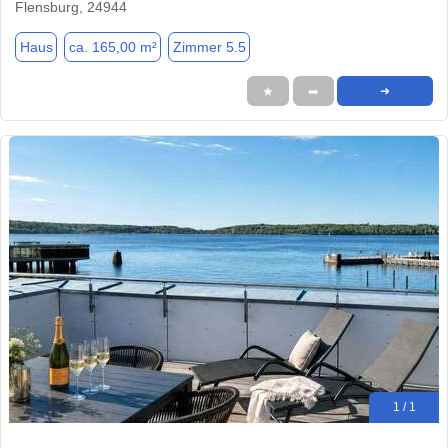
Flensburg, 24944
Haus
ca. 165,00 m²
Zimmer 5.5
★
➦
➜
1 / 1