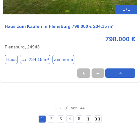
1 / 1
Haus zum Kaufen in Flensburg 798.000 € 234.15 m²
798.000 €
Flensburg, 24943
Haus
ca. 234,15 m²
Zimmer 5
★
➦
➜
1 - 10 von 44
1
2
3
4
5
❯
❯❯