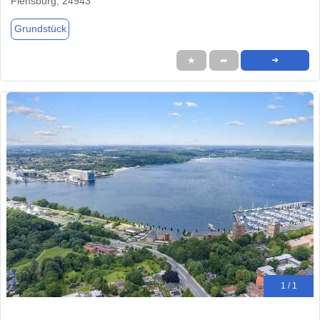
Flensburg, 24943
Grundstück
★
➦
➜
1 / 1