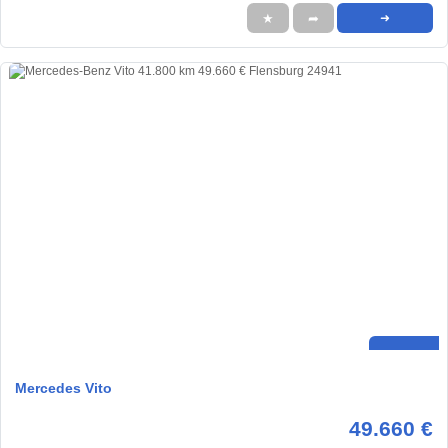
★
➦
➜
Mercedes Vito
49.660 €