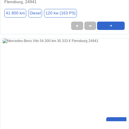
Flensburg, 24941
41.800 km
Diesel
120 kw (163 PS)
★
➦
➜