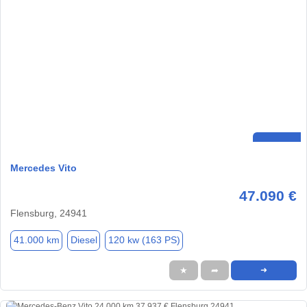
Mercedes Vito
47.090 €
Flensburg, 24941
41.000 km
Diesel
120 kw (163 PS)
★
➦
➜