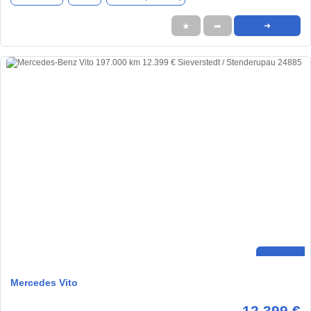
★
➦
➜
Mercedes Vito
12.399 €