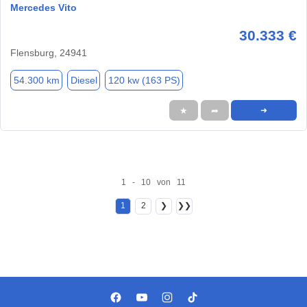
Mercedes Vito
30.333 €
Flensburg, 24941
54.300 km
Diesel
120 kw (163 PS)
★
➦
➜
1 - 10 von 11
1
2
❯
❯❯