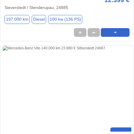
Sieverstedt / Stenderupau, 24885
197.000 km
Diesel
100 kw (136 PS)
★
➦
➜