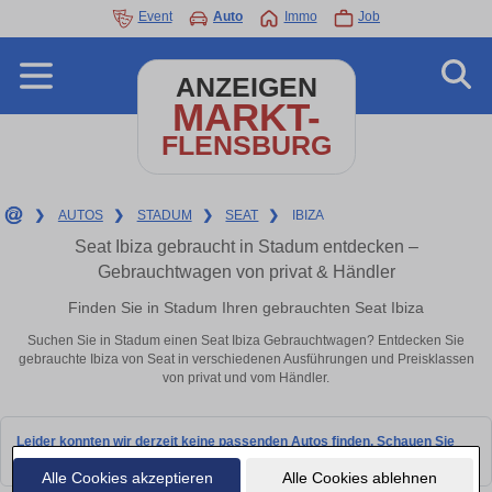
Event
Auto
Immo
Job
ANZEIGEN
MARKT-
FLENSBURG
❯
AUTOS
❯
STADUM
❯
SEAT
❯
IBIZA
Seat Ibiza gebraucht in Stadum entdecken –
Gebrauchtwagen von privat & Händler
Finden Sie in Stadum Ihren gebrauchten Seat Ibiza
Suchen Sie in Stadum einen Seat Ibiza Gebrauchtwagen? Entdecken Sie
gebrauchte Ibiza von Seat in verschiedenen Ausführungen und Preisklassen
von privat und vom Händler.
Leider konnten wir derzeit keine passenden Autos finden. Schauen Sie
bald wieder vorbei!
Alle Cookies akzeptieren
Alle Cookies ablehnen