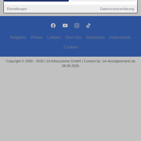
Einstellungen
Datenschutzerklärung
Ratgeber
Presse
Lokales
Über Uns
Impressum
Datenschutz
Cookies
Copyright © 2000 - 2026 | 1A Infosysteme GmbH | Content by: 1A-Anzeigenmarkt.de
08.08.2026