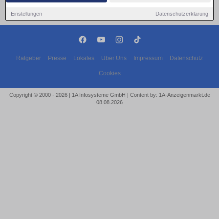
Einstellungen
Datenschutzerklärung
Ratgeber
Presse
Lokales
Über Uns
Impressum
Datenschutz
Cookies
Copyright © 2000 - 2026 | 1A Infosysteme GmbH | Content by: 1A-Anzeigenmarkt.de
08.08.2026