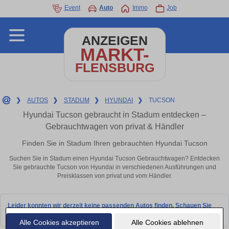
Event
Auto
Immo
Job
ANZEIGEN
MARKT-
FLENSBURG
❯
AUTOS
❯
STADUM
❯
HYUNDAI
❯
TUCSON
Hyundai Tucson gebraucht in Stadum entdecken –
Gebrauchtwagen von privat & Händler
Finden Sie in Stadum Ihren gebrauchten Hyundai Tucson
Suchen Sie in Stadum einen Hyundai Tucson Gebrauchtwagen? Entdecken
Sie gebrauchte Tucson von Hyundai in verschiedenen Ausführungen und
Preisklassen von privat und vom Händler.
Leider konnten wir derzeit keine passenden Autos finden. Schauen Sie
bald wieder vorbei!
Alle Cookies akzeptieren
Alle Cookies ablehnen