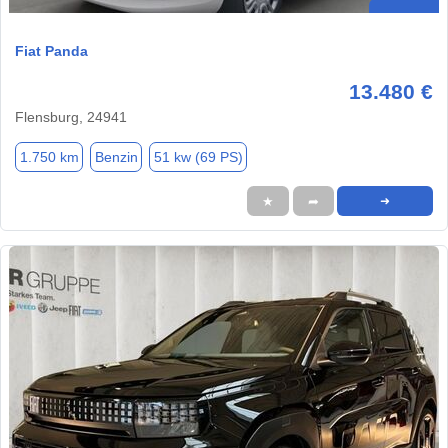
Fiat Panda
13.480 €
Flensburg, 24941
1.750 km
Benzin
51 kw (69 PS)
★
➦
➜