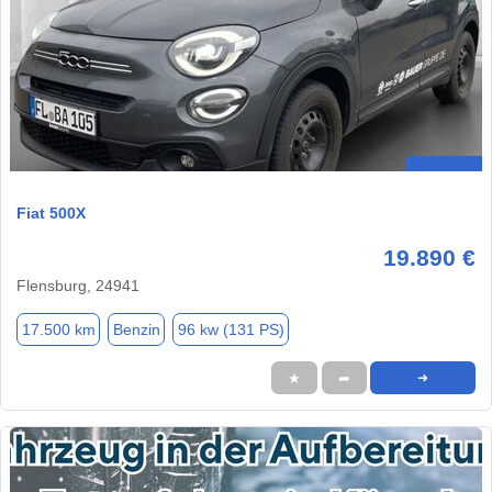
Fiat 500X
19.890 €
Flensburg, 24941
17.500 km
Benzin
96 kw (131 PS)
★
➦
➜