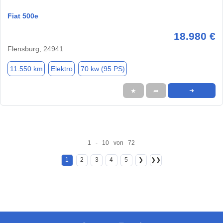
Fiat 500e
18.980 €
Flensburg, 24941
11.550 km
Elektro
70 kw (95 PS)
★
➦
➜
1 - 10 von 72
1
2
3
4
5
❯
❯❯