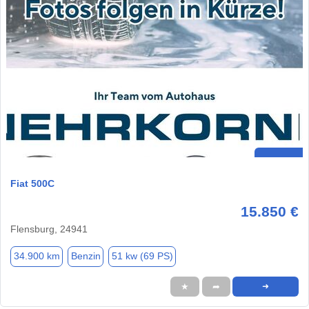
Fiat 500C
15.850 €
Flensburg, 24941
34.900 km
Benzin
51 kw (69 PS)
★
➦
➜