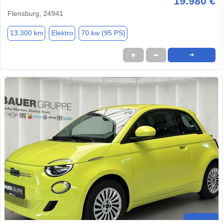
19.980 €
Flensburg, 24941
13.300 km
Elektro
70 kw (95 PS)
★
➦
➜