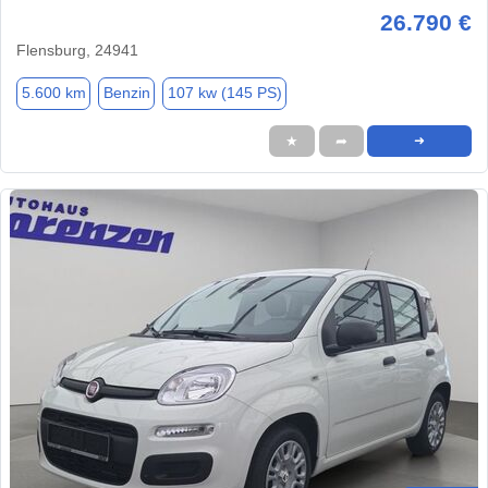
26.790 €
Flensburg, 24941
5.600 km
Benzin
107 kw (145 PS)
★
➦
➜