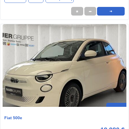
★
➦
➜
Fiat 500e