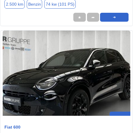
2.500 km
Benzin
74 kw (101 PS)
★
➦
➜
Fiat 600