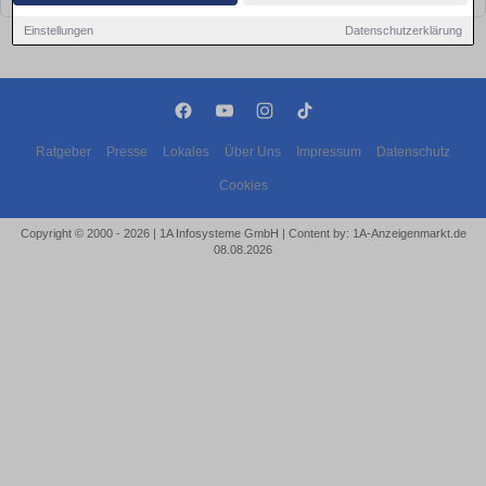
Einstellungen
Datenschutzerklärung
Ratgeber
Presse
Lokales
Über Uns
Impressum
Datenschutz
Cookies
Copyright © 2000 - 2026 | 1A Infosysteme GmbH | Content by: 1A-Anzeigenmarkt.de
08.08.2026