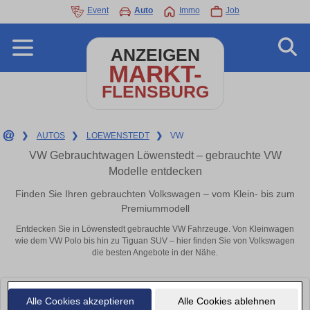
Event
Auto
Immo
Job
ANZEIGEN
MARKT-
FLENSBURG
❯
AUTOS
❯
LOEWENSTEDT
❯
VW
VW Gebrauchtwagen Löwenstedt – gebrauchte VW
Modelle entdecken
Finden Sie Ihren gebrauchten Volkswagen – vom Klein- bis zum
Premiummodell
Entdecken Sie in Löwenstedt gebrauchte VW Fahrzeuge. Von Kleinwagen
wie dem VW Polo bis hin zu Tiguan SUV – hier finden Sie von Volkswagen
die besten Angebote in der Nähe.
Leider konnten wir derzeit keine passenden Autos finden. Schauen Sie
Alle Cookies akzeptieren
Alle Cookies ablehnen
bald wieder vorbei!