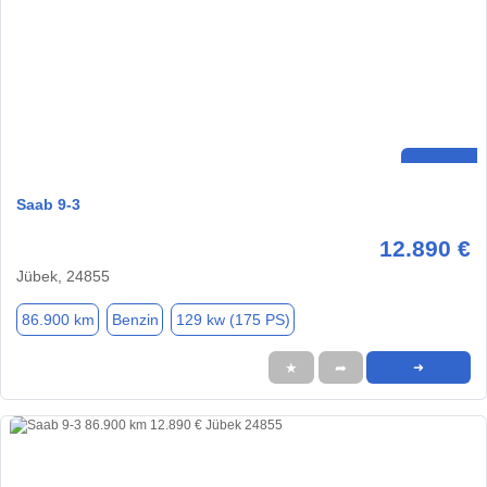
Saab 9-3
12.890 €
Jübek, 24855
86.900 km
Benzin
129 kw (175 PS)
★
➦
➜