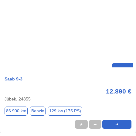
Saab 9-3
12.890 €
Jübek, 24855
86.900 km
Benzin
129 kw (175 PS)
★
➦
➜