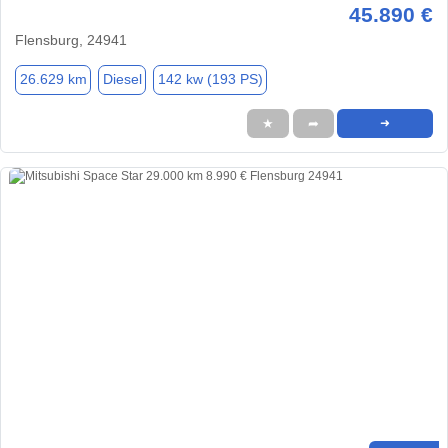
45.890 €
Flensburg, 24941
26.629 km
Diesel
142 kw (193 PS)
★
➦
➜