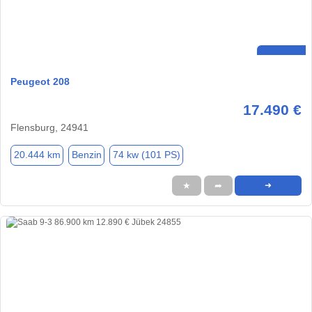
Peugeot 208
17.490 €
Flensburg, 24941
20.444 km
Benzin
74 kw (101 PS)
★
➦
➜