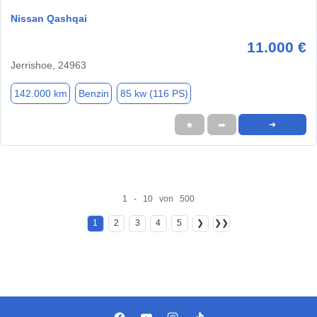
Nissan Qashqai
11.000 €
Jerrishoe, 24963
142.000 km
Benzin
85 kw (116 PS)
★
➦
➜
1 - 10 von 500
1
2
3
4
5
❯
❯❯