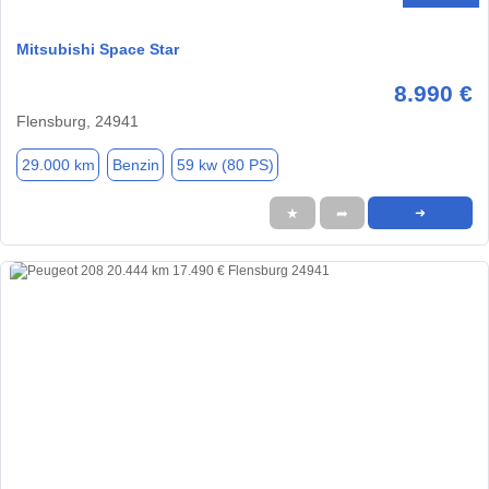
Mitsubishi Space Star
8.990 €
Flensburg, 24941
29.000 km
Benzin
59 kw (80 PS)
★
➦
➜