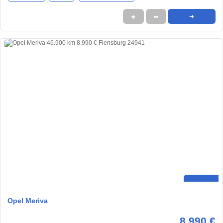
★
➦
➜
Opel Meriva
8.990 €