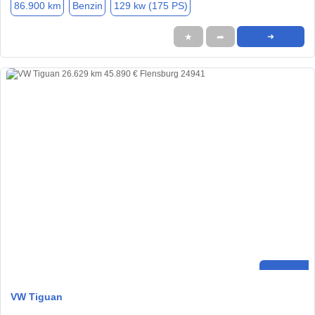
86.900 km
Benzin
129 kw (175 PS)
★
➦
➜
VW Tiguan