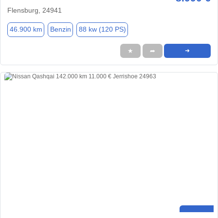
Flensburg, 24941
46.900 km
Benzin
88 kw (120 PS)
★
➦
➜