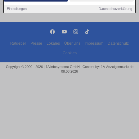
Einstellungen
Datenschutzerklärung
Ratgeber
Presse
Lokales
Über Uns
Impressum
Datenschutz
Cookies
Copyright © 2000 - 2026 | 1A Infosysteme GmbH | Content by: 1A-Anzeigenmarkt.de
08.08.2026