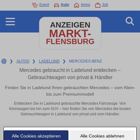
Event
Auto
Immo
Job
ANZEIGEN
MARKT-
FLENSBURG
❯
AUTOS
❯
LADELUND
❯
MERCEDES-BENZ
Mercedes gebraucht in Ladelund entdecken –
Gebrauchtwagen von privat & Händler
Finden Sie in Ladelund Ihren gebrauchten Mercedes – vom Klein-
bis zum Premiummodell
Entdecken Sie in Ladelund gebrauchte Mercedes Fahrzeuge. Von
Kleinwagen bis hin zum SUV – hier finden Sie von Mercedes die besten
Gebrauchtwagen in Ladelund von privat und vom Händler.
Leider konnten wir derzeit keine passenden Autos finden. Schauen Sie
Alle Cookies akzeptieren
Alle Cookies ablehnen
bald wieder vorbei!