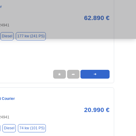
r
62.890 €
 24941
Diesel
177 kw (241 PS)
★
➦
➜
t Courier
20.990 €
 24941
Diesel
74 kw (101 PS)