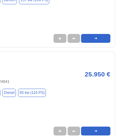
Benzin
137 kw (186 PS)
★
➦
➜
25.950 €
 24941
Diesel
85 kw (116 PS)
★
➦
➜