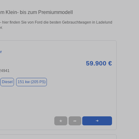
vom Klein- bis zum Premiummodell
 hier finden Sie von Ford die besten Gebrauchtwagen in Ladelund
r.
r
59.900 €
 24941
Diesel
151 kw (205 PS)
★
➦
➜