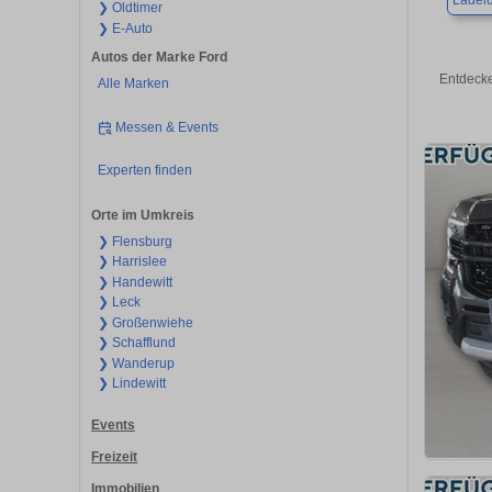
Ladel
❯ Oldtimer
❯ E-Auto
Autos der Marke Ford
Entdecke
Alle Marken
Messen & Events
Experten finden
Orte im Umkreis
❯ Flensburg
❯ Harrislee
❯ Handewitt
❯ Leck
❯ Großenwiehe
❯ Schafflund
❯ Wanderup
❯ Lindewitt
Events
Freizeit
Immobilien