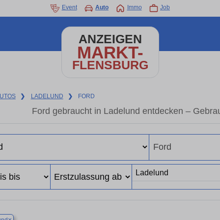
Event
Auto
Immo
Job
ANZEIGEN
MARKT-
FLENSBURG
UTOS
❯
LADELUND
❯
FORD
Ford gebraucht in Ladelund entdecken – Gebra
×