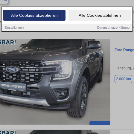
und
Finden Sie in Ladelund Ihren gebrauchten Ford – 
Alle Cookies akzeptieren
Alle Cookies ablehnen
n Sie in Ladelund gebrauchte Ford Fahrzeuge. Von Kleinwagen bis hin zum SUV –
von privat und vom Händle
Einstellungen
Datenschutzerklärung
Ford Range
Flensburg,
2.000 km