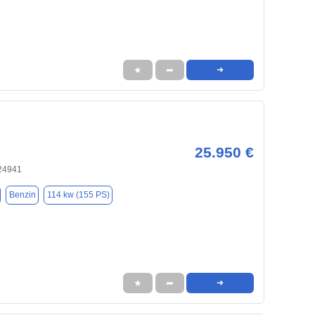
★
➦
➜
25.950 €
 24941
Benzin
114 kw (155 PS)
★
➦
➜