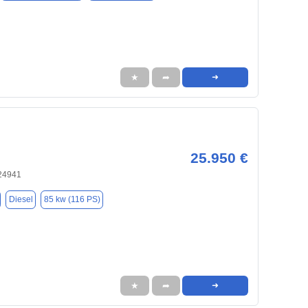
★
➦
➜
25.950 €
 24941
Diesel
85 kw (116 PS)
★
➦
➜