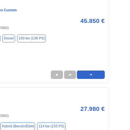
eo Custom
45.850 €
 24941
Diesel
100 kw (136 PS)
★
➦
➜
27.980 €
 24941
Hybrid (Benzin/Elekt
114 kw (155 PS)