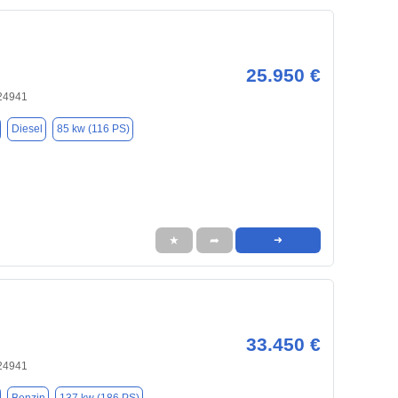
25.950 €
 24941
Diesel
85 kw (116 PS)
★
➦
➜
33.450 €
 24941