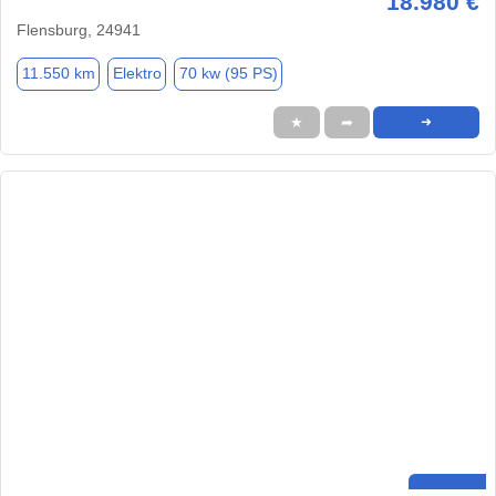
18.980 €
Flensburg, 24941
11.550 km
Elektro
70 kw (95 PS)
★
➦
➜