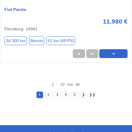
Fiat Panda
11.980 €
Flensburg, 24941
34.300 km
Benzin
51 kw (69 PS)
★
➦
➜
1 - 10 von 80
1
2
3
4
5
❯
❯❯