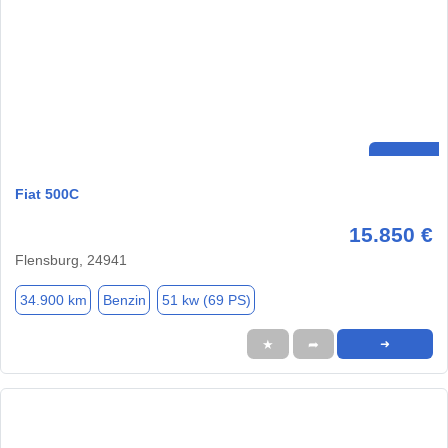
Fiat 500C
15.850 €
Flensburg, 24941
34.900 km
Benzin
51 kw (69 PS)
★
➦
➜