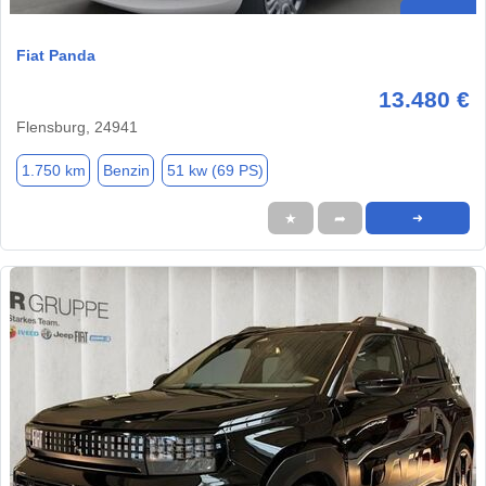
Fiat Panda
13.480 €
Flensburg, 24941
1.750 km
Benzin
51 kw (69 PS)
★
➦
➜