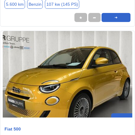
5.600 km
Benzin
107 kw (145 PS)
★
➦
➜
Fiat 500