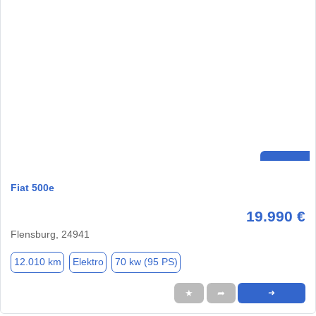
Fiat 500e
19.990 €
Flensburg, 24941
12.010 km
Elektro
70 kw (95 PS)
★
➦
➜