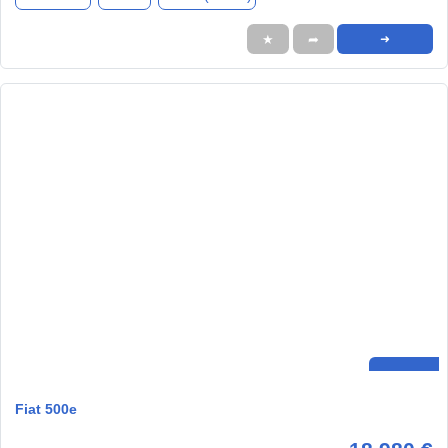
★
➦
➜
Fiat 500e