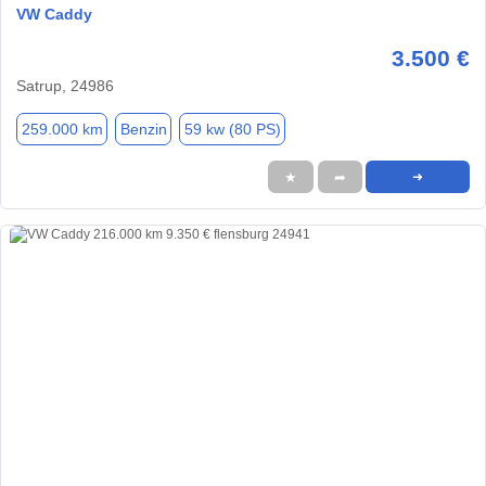
VW Caddy
3.500 €
Satrup, 24986
259.000 km
Benzin
59 kw (80 PS)
★
➦
➜