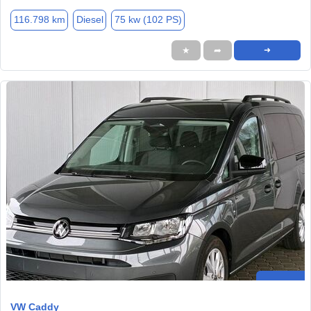
116.798 km
Diesel
75 kw (102 PS)
★
➦
➜
VW Caddy