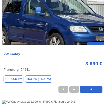
VW Caddy
3.990 €
Flensburg, 24941
320.000 km
103 kw (140 PS)
★
➦
➜