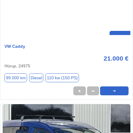
VW Caddy
21.000 €
Hürup, 24975
99.000 km
Diesel
110 kw (150 PS)
★
➦
➜