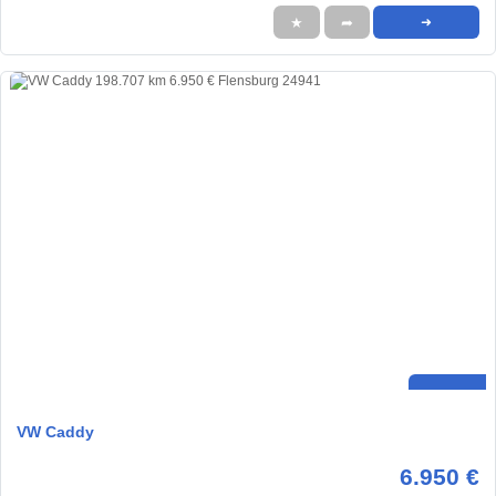
★
➦
➜
VW Caddy
6.950 €