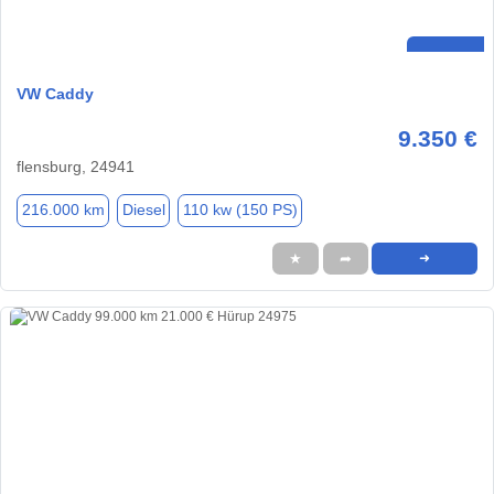
VW Caddy
9.350 €
flensburg, 24941
216.000 km
Diesel
110 kw (150 PS)
★
➦
➜