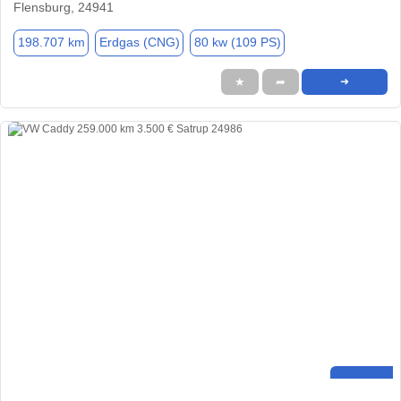
Flensburg, 24941
198.707 km
Erdgas (CNG)
80 kw (109 PS)
★
➦
➜