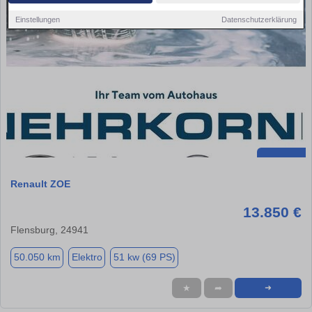
Einstellungen
Datenschutzerklärung
Renault ZOE
13.850 €
Flensburg, 24941
50.050 km
Elektro
51 kw (69 PS)
★
➦
➜