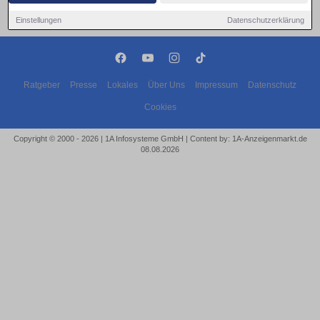
Einstellungen
Datenschutzerklärung
Ratgeber
Presse
Lokales
Über Uns
Impressum
Datenschutz
Cookies
Copyright © 2000 - 2026 | 1A Infosysteme GmbH | Content by: 1A-Anzeigenmarkt.de
08.08.2026