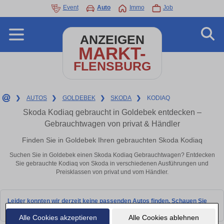
Event
Auto
Immo
Job
ANZEIGEN
MARKT-
FLENSBURG
❯
AUTOS
❯
GOLDEBEK
❯
SKODA
❯
KODIAQ
Skoda Kodiaq gebraucht in Goldebek entdecken –
Gebrauchtwagen von privat & Händler
Finden Sie in Goldebek Ihren gebrauchten Skoda Kodiaq
Suchen Sie in Goldebek einen Skoda Kodiaq Gebrauchtwagen? Entdecken
Sie gebrauchte Kodiaq von Skoda in verschiedenen Ausführungen und
Preisklassen von privat und vom Händler.
Leider konnten wir derzeit keine passenden Autos finden. Schauen Sie
bald wieder vorbei!
Alle Cookies akzeptieren
Alle Cookies ablehnen