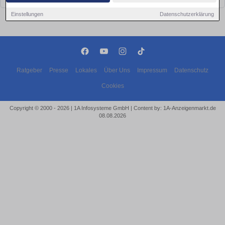
Einstellungen
Datenschutzerklärung
Ratgeber
Presse
Lokales
Über Uns
Impressum
Datenschutz
Cookies
Copyright © 2000 - 2026 | 1A Infosysteme GmbH | Content by: 1A-Anzeigenmarkt.de
08.08.2026