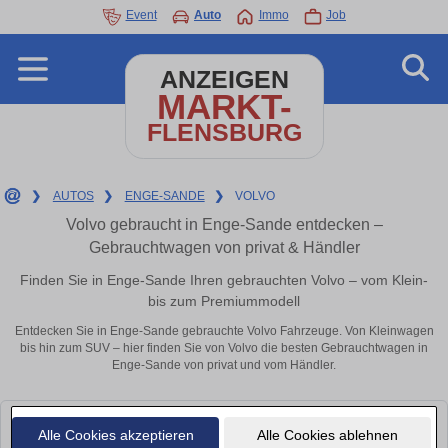
Event
Auto
Immo
Job
ANZEIGEN
MARKT-
FLENSBURG
❯
AUTOS
❯
ENGE-SANDE
❯
VOLVO
Volvo gebraucht in Enge-Sande entdecken –
Gebrauchtwagen von privat & Händler
Finden Sie in Enge-Sande Ihren gebrauchten Volvo – vom Klein-
bis zum Premiummodell
Entdecken Sie in Enge-Sande gebrauchte Volvo Fahrzeuge. Von Kleinwagen
bis hin zum SUV – hier finden Sie von Volvo die besten Gebrauchtwagen in
Enge-Sande von privat und vom Händler.
Leider konnten wir derzeit keine passenden Autos finden. Schauen Sie
Alle Cookies akzeptieren
Alle Cookies ablehnen
bald wieder vorbei!