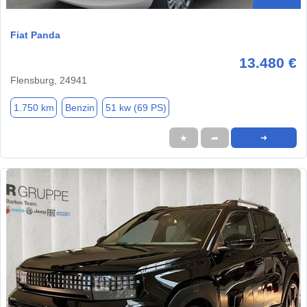
Fiat Panda
13.480 €
Flensburg, 24941
1.750 km
Benzin
51 kw (69 PS)
★
➦
➜