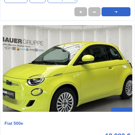
★
➦
➜
Fiat 500e