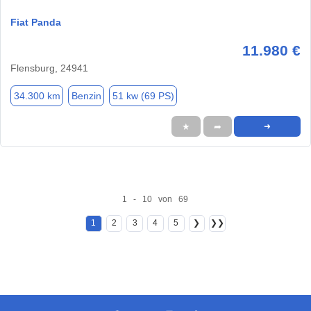
Fiat Panda
11.980 €
Flensburg, 24941
34.300 km
Benzin
51 kw (69 PS)
★
➦
➜
1 - 10 von 69
1
2
3
4
5
❯
❯❯