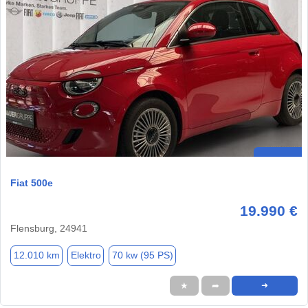
Fiat 500e
19.990 €
Flensburg, 24941
12.010 km
Elektro
70 kw (95 PS)
★
➦
➜