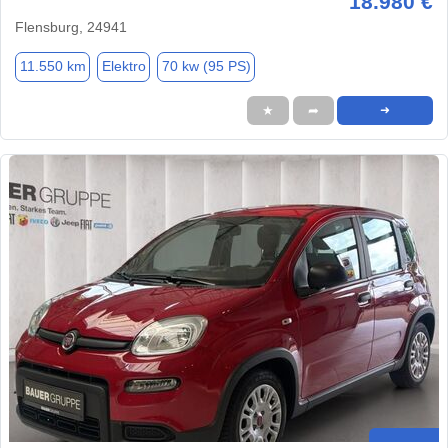
18.980 €
Flensburg, 24941
11.550 km
Elektro
70 kw (95 PS)
★
➦
➜