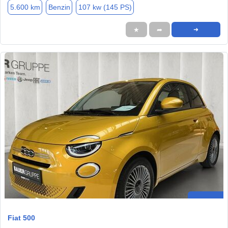
5.600 km
Benzin
107 kw (145 PS)
★
➦
➜
Fiat 500