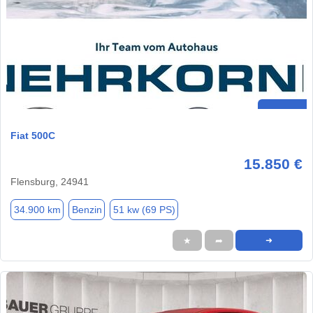
Fiat 500C
15.850 €
Flensburg, 24941
34.900 km
Benzin
51 kw (69 PS)
★
➦
➜