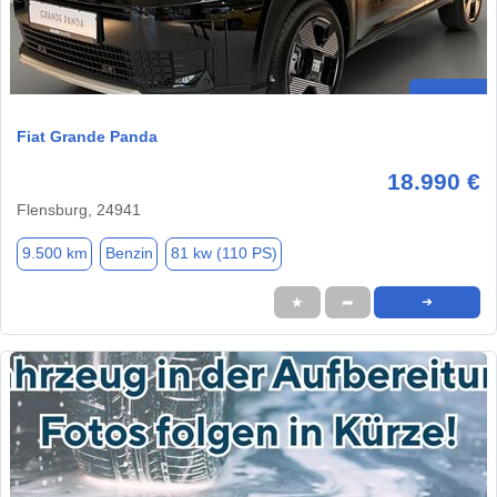
Fiat Grande Panda
18.990 €
Flensburg, 24941
9.500 km
Benzin
81 kw (110 PS)
★
➦
➜