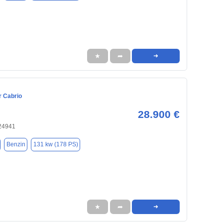
★
➦
➜
r Cabrio
28.900 €
 24941
Benzin
131 kw (178 PS)
★
➦
➜