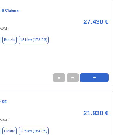
r S Clubman
27.430 €
 24941
Benzin
131 kw (178 PS)
★
➦
➜
r SE
21.930 €
 24941
Elektro
135 kw (184 PS)