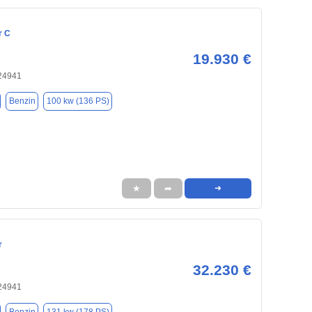
r C
19.930 €
 24941
Benzin
100 kw (136 PS)
★
➦
➜
r
32.230 €
 24941