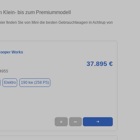
om Klein- bis zum Premiummodell
ier finden Sie von Mini die besten Gebrauchtwagen in Achtrup von
Cooper Works
37.895 €
24955
Elektro
190 kw (258 PS)
★
➦
➜