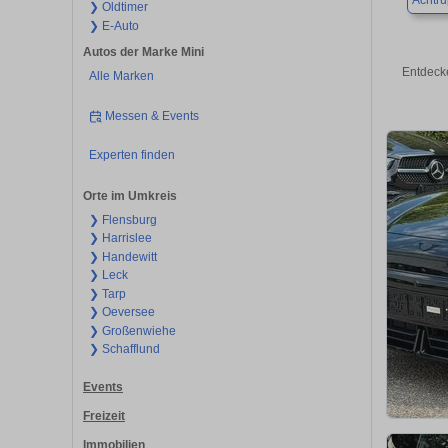
Achtru
❯ Oldtimer
❯ E-Auto
Autos der Marke Mini
Entdecke
Alle Marken
Messen & Events
Experten finden
Orte im Umkreis
❯ Flensburg
❯ Harrislee
❯ Handewitt
❯ Leck
❯ Tarp
❯ Oeversee
❯ Großenwiehe
❯ Schafflund
Events
Freizeit
Immobilien