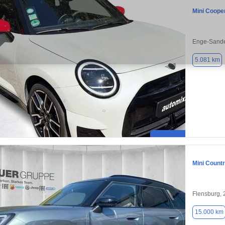
Mini Coope
Enge-Sande
5.081 km
Mini Count
Flensburg,
15.000 km