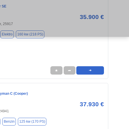
r SE
35.900 €
, 25917
Elektro
160 kw (218 PS)
★
➦
➜
ryman C (Cooper)
37.930 €
 24941
Benzin
125 kw (170 PS)