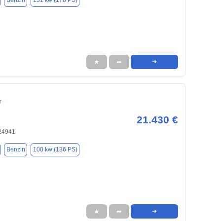
Benzin
131 kw (178 PS)
★
➦
➜
r
21.430 €
 24941
Benzin
100 kw (136 PS)
★
➦
➜