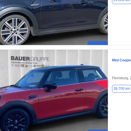
29.884 km
Mini Coope
Flensburg,
38.700 km