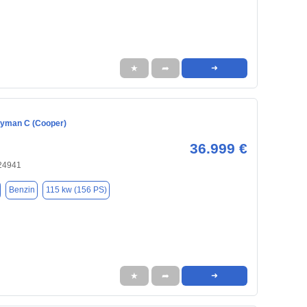
★
➦
➜
ryman C (Cooper)
36.999 €
 24941
Benzin
115 kw (156 PS)
★
➦
➜