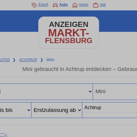
Event
Auto
Immo
Job
ANZEIGEN
MARKT-
FLENSBURG
UTOS
❯
ACHTRUP
❯
MINI
Mini gebraucht in Achtrup entdecken – Gebrau
×