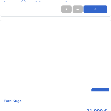
★
➦
➜
Ford Kuga
21.990 €