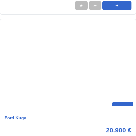
★
➦
➜
Ford Kuga
20.900 €