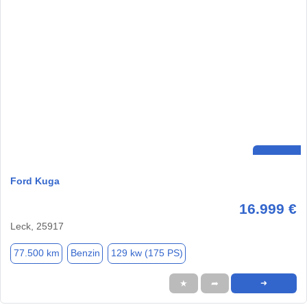
Ford Kuga
16.999 €
Leck, 25917
77.500 km
Benzin
129 kw (175 PS)
★
➦
➜