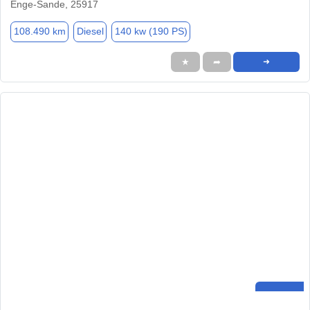
Enge-Sande, 25917
108.490 km
Diesel
140 kw (190 PS)
★
➦
➜