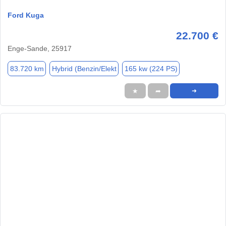
Ford Kuga
22.700 €
Enge-Sande, 25917
83.720 km
Hybrid (Benzin/Elekt
165 kw (224 PS)
★
➦
➜