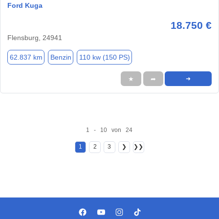
Ford Kuga
18.750 €
Flensburg, 24941
62.837 km
Benzin
110 kw (150 PS)
★
➦
➜
1 - 10 von 24
1
2
3
❯
❯❯