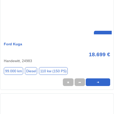
Ford Kuga
18.699 €
Handewitt, 24983
99.000 km
Diesel
110 kw (150 PS)
★
➦
➜