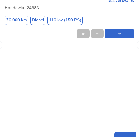
Handewitt, 24983
76.000 km
Diesel
110 kw (150 PS)
★
➦
➜