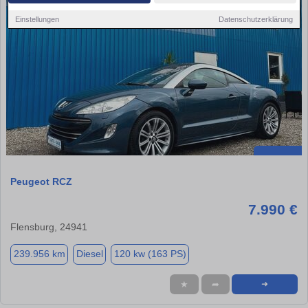
Einstellungen
Datenschutzerklärung
Peugeot RCZ
7.990 €
Flensburg, 24941
239.956 km
Diesel
120 kw (163 PS)
★
➦
➜