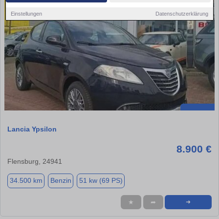
Einstellungen
Datenschutzerklärung
Lancia Ypsilon
8.900 €
Flensburg, 24941
34.500 km
Benzin
51 kw (69 PS)
★
➦
➜