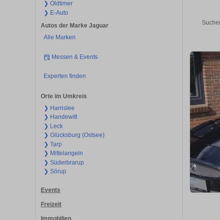
❯ Oldtimer
❯ E-Auto
Suchen
Autos der Marke Jaguar
Alle Marken
Messen & Events
Experten finden
Orte im Umkreis
❯ Harrislee
❯ Handewitt
❯ Leck
❯ Glücksburg (Ostsee)
❯ Tarp
❯ Mittelangeln
❯ Süderbrarup
❯ Sörup
Events
Freizeit
Immobilien