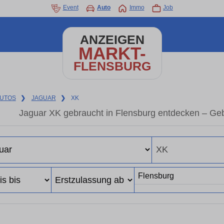
Event
Auto
Immo
Job
ANZEIGEN
MARKT-
FLENSBURG
UTOS
❯
JAGUAR
❯
XK
Jaguar XK gebraucht in Flensburg entdecken – Ge