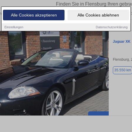
Finden Sie in Flensburg Ihren gebr
 Sie in Flensburg einen Jaguar XK Gebrauchtwagen? Entdecken Sie gebrauchte 
Alle Cookies akzeptieren
Alle Cookies ablehnen
privat und vom Händler.
Einstellungen
Datenschutzerklärung
Jaguar XK
Flensburg,
35.550 km