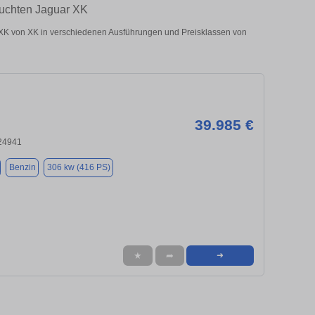
auchten Jaguar XK
XK von XK in verschiedenen Ausführungen und Preisklassen von
39.985 €
 24941
Benzin
306 kw (416 PS)
★
➦
➜