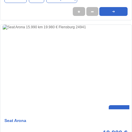
★
➦
➜
Seat Arona