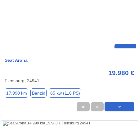
Seat Arona
19.980 €
Flensburg, 24941
17.990 km
Benzin
85 kw (116 PS)
★
➦
➜