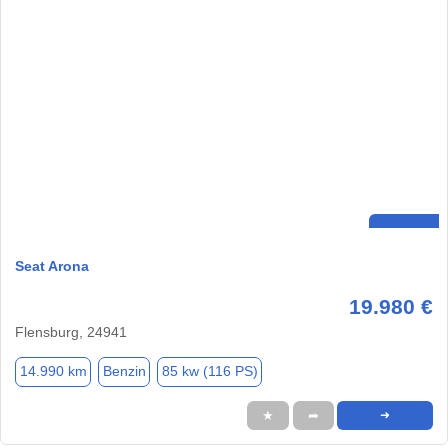
Seat Arona
19.980 €
Flensburg, 24941
14.990 km
Benzin
85 kw (116 PS)
★
➦
➜