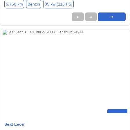
6.750 km
Benzin
85 kw (116 PS)
★
➦
➜
Seat Leon