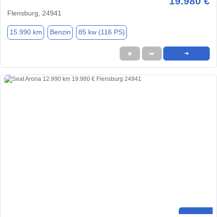
19.980 €
Flensburg, 24941
15.990 km
Benzin
85 kw (116 PS)
★
➦
➜