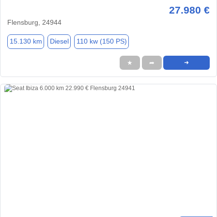
27.980 €
Flensburg, 24944
15.130 km
Diesel
110 kw (150 PS)
★
➦
➜