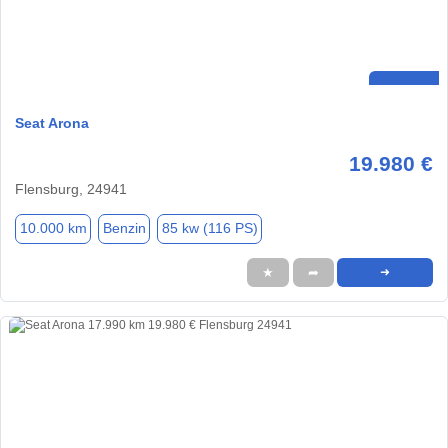
Seat Arona
19.980 €
Flensburg, 24941
10.000 km
Benzin
85 kw (116 PS)
★
➦
➜