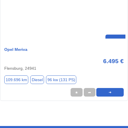
Opel Meriva
6.495 €
Flensburg, 24941
109.696 km
Diesel
96 kw (131 PS)
★
➦
➜