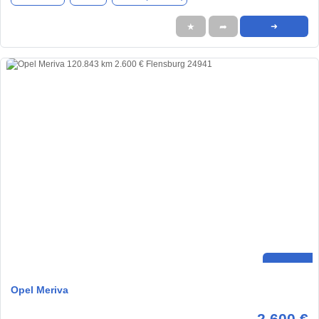
★
➦
➜
Opel Meriva
2.600 €