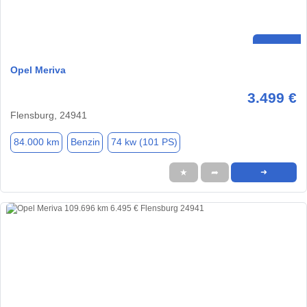
Opel Meriva
3.499 €
Flensburg, 24941
84.000 km
Benzin
74 kw (101 PS)
★
➦
➜