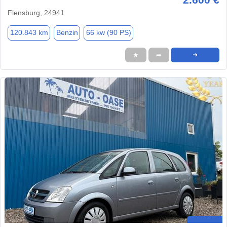
Flensburg, 24941
120.843 km
Benzin
66 kw (90 PS)
★
➦
➜