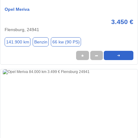
Opel Meriva
3.450 €
Flensburg, 24941
141.900 km
Benzin
66 kw (90 PS)
★
➦
➜