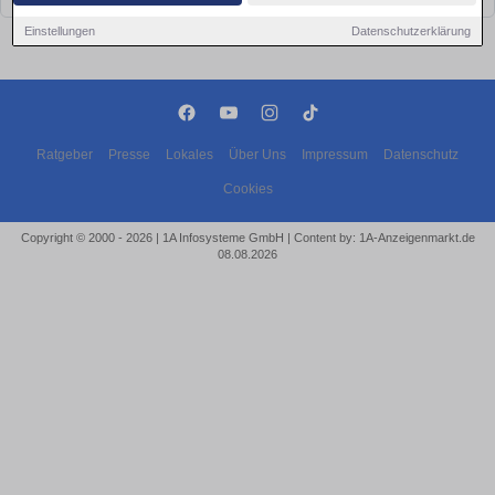
Einstellungen
Datenschutzerklärung
Ratgeber
Presse
Lokales
Über Uns
Impressum
Datenschutz
Cookies
Copyright © 2000 - 2026 | 1A Infosysteme GmbH | Content by: 1A-Anzeigenmarkt.de
08.08.2026