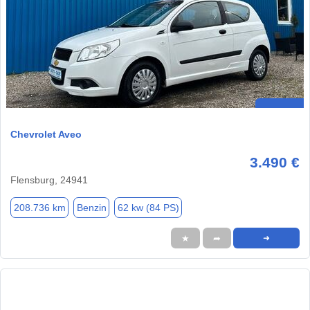
Chevrolet Aveo
3.490 €
Flensburg, 24941
208.736 km
Benzin
62 kw (84 PS)
★
➦
➜