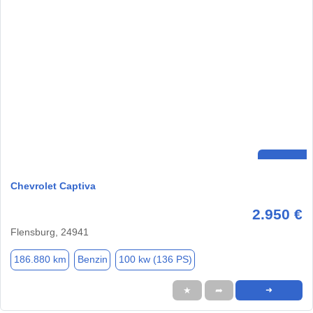
Chevrolet Captiva
2.950 €
Flensburg, 24941
186.880 km
Benzin
100 kw (136 PS)
★
➦
➜