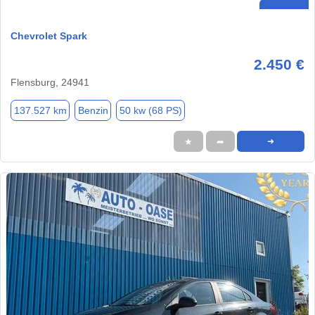
Chevrolet Spark
2.450 €
Flensburg, 24941
137.527 km
Benzin
50 kw (68 PS)
★
➦
➜