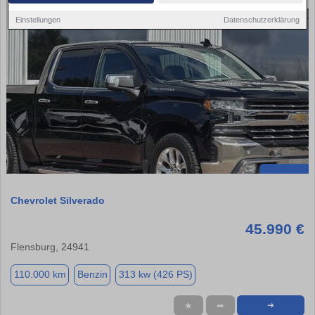
Einstellungen
Datenschutzerklärung
Chevrolet Silverado
45.990 €
Flensburg, 24941
110.000 km
Benzin
313 kw (426 PS)
★
➦
➜