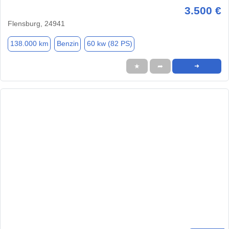
3.500 €
Flensburg, 24941
138.000 km
Benzin
60 kw (82 PS)
★
➦
➜