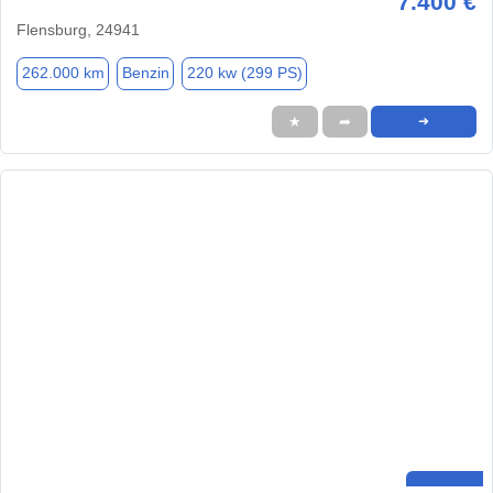
7.400 €
Flensburg, 24941
262.000 km
Benzin
220 kw (299 PS)
★
➦
➜