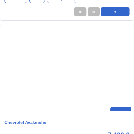
★
➦
➜
Chevrolet Avalanche