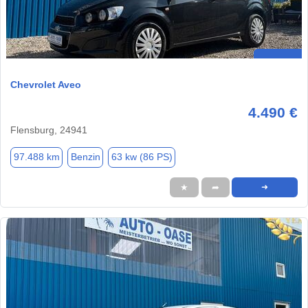
Chevrolet Aveo
4.490 €
Flensburg, 24941
97.488 km
Benzin
63 kw (86 PS)
★
➦
➜