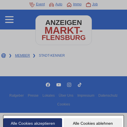
Event
Auto
Immo
Job
ANZEIGEN
MARKT-
FLENSBURG
❯
MEMBER
❯
STADT-KENNER
Ratgeber
Presse
Lokales
Über Uns
Impressum
Datenschutz
Cookies
Copyright © 2000 - 2026 | 1A Infosysteme GmbH | Content by: 1A-Anzeigenmarkt.de
10.08.2026
Alle Cookies akzeptieren
Alle Cookies ablehnen