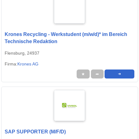
Krones Recycling - Werkstudent (m/w/d)* im Bereich
Technische Redaktion
Flensburg, 24937
Firma:
Krones AG
★
➦
➜
SAP SUPPORTER (M/F/D)