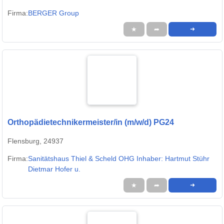
Firma:
BERGER Group
★
➦
➜
Orthopädietechnikermeister/in (m/w/d) PG24
Flensburg, 24937
Firma:
Sanitätshaus Thiel & Scheld OHG Inhaber: Hartmut Stühr
Dietmar Hofer u.
★
➦
➜