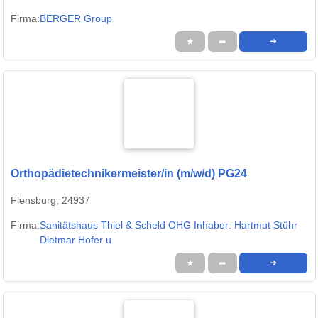
Firma:
BERGER Group
★
➦
➜
Orthopädietechnikermeister/in (m/w/d) PG24
Flensburg, 24937
Firma:
Sanitätshaus Thiel & Scheld OHG Inhaber: Hartmut Stühr
Dietmar Hofer u.
★
➦
➜