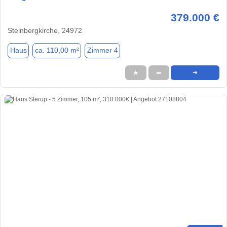
379.000 €
Steinbergkirche, 24972
Haus
ca. 110,00 m²
Zimmer 4
★
➦
➜