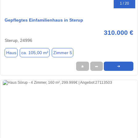
1 / 20
Gepflegtes Einfamilienhaus in Sterup
310.000 €
Sterup, 24996
Haus
ca. 105,00 m²
Zimmer 5
★
➦
➜