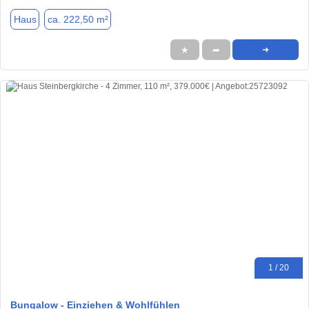
Haus
ca. 222,50 m²
★
➦
➜
1 / 20
Bungalow - Einziehen & Wohlfühlen