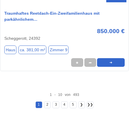
Traumhaftes Reetdach-Ein-Zweifamilienhaus mit
parkähnlichem…
850.000 €
Scheggerott, 24392
Haus
ca. 381,00 m²
Zimmer 9
★
➦
➜
1 - 10 von 493
1
2
3
4
5
❯
❯❯