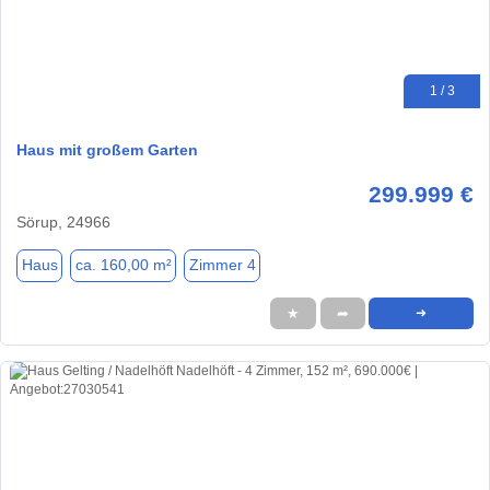
1 / 3
Haus mit großem Garten
299.999 €
Sörup, 24966
Haus
ca. 160,00 m²
Zimmer 4
★
➦
➜