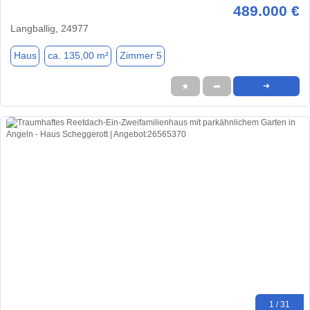
489.000 €
Langballig, 24977
Haus
ca. 135,00 m²
Zimmer 5
★
➦
➜
1 / 31