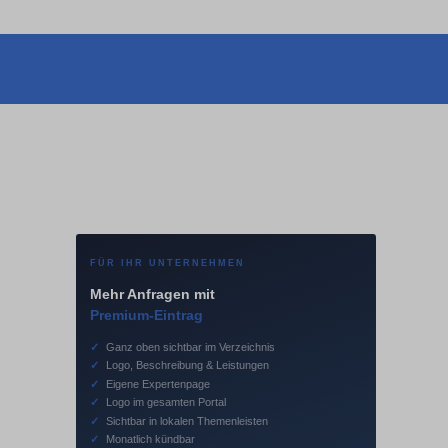
FÜR IHR UNTERNEHMEN
Mehr Anfragen mit
Premium-Eintrag
✓
Ganz oben sichtbar im Verzeichnis
✓
Logo, Beschreibung & Leistungen
✓
Eigene Expertenpage
✓
Logo im gesamten Portal
✓
Sichtbar in lokalen Themenleisten
✓
Monatlich kündbar