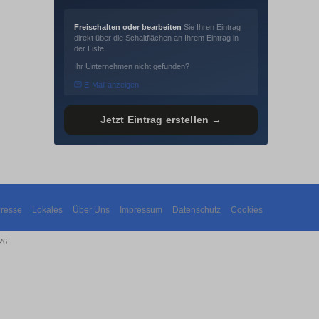
Freischalten oder bearbeiten
Sie Ihren Eintrag
direkt über die Schaltflächen an Ihrem Eintrag in
der Liste.
Ihr Unternehmen nicht gefunden?
E-Mail anzeigen
Jetzt Eintrag erstellen →
resse
Lokales
Über Uns
Impressum
Datenschutz
Cookies
26