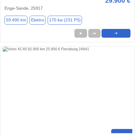
29.900 €
Enge-Sande, 25917
59.490 km
Elektro
170 kw (231 PS)
★
➦
➜