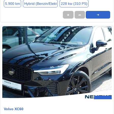
5.900 km
Hybrid (Benzin/Elekt
228 kw (310 PS)
★
➦
➜
Volvo XC60