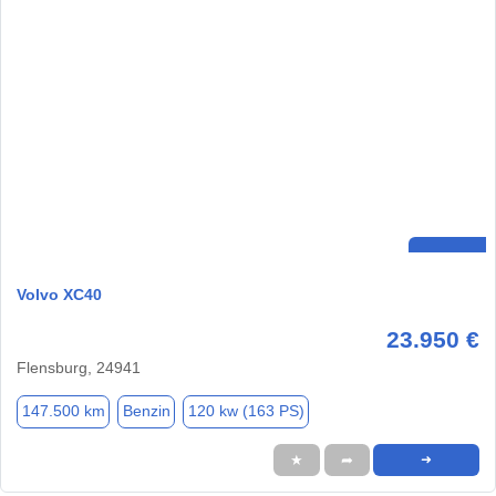
Volvo XC40
23.950 €
Flensburg, 24941
147.500 km
Benzin
120 kw (163 PS)
★
➦
➜