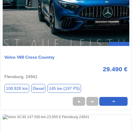
Volvo V60 Cross Country
29.490 €
Flensburg, 24941
108.828 km
Diesel
145 kw (197 PS)
★
➦
➜