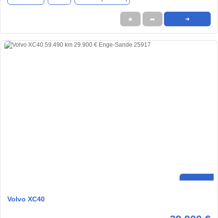
★
➦
➜
Volvo XC40