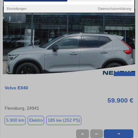
Einstellungen
Datenschutzerklärung
Volvo EX40
59.900 €
Flensburg, 24941
5.900 km
Elektro
185 kw (252 PS)
★
➦
➜