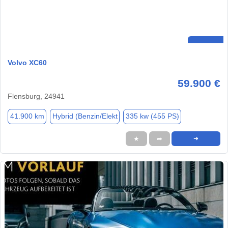
Volvo XC60
59.900 €
Flensburg, 24941
41.900 km
Hybrid (Benzin/Elekt
335 kw (455 PS)
★
➦
➜