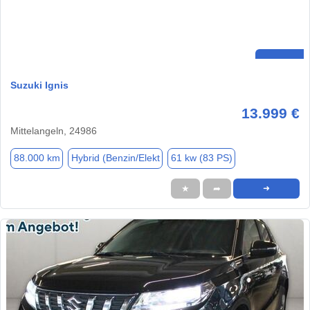
Suzuki Ignis
13.999 €
Mittelangeln, 24986
88.000 km
Hybrid (Benzin/Elekt
61 kw (83 PS)
★
➦
➜