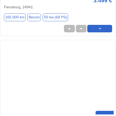
3.499 €
Flensburg, 24941
165.000 km
Benzin
50 kw (68 PS)
★
➦
➜