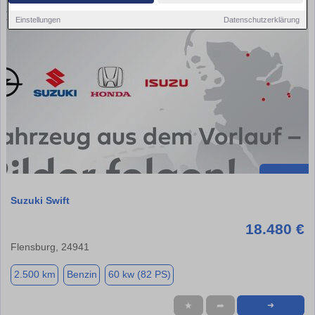
Einstellungen
Datenschutzerklärung
Suzuki Swift
18.480 €
Flensburg, 24941
2.500 km
Benzin
60 kw (82 PS)
★
➦
➜