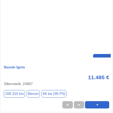
Suzuki Ignis
11.485 €
Silberstedt, 24887
108.310 km
Benzin
66 kw (90 PS)
★
➦
➜