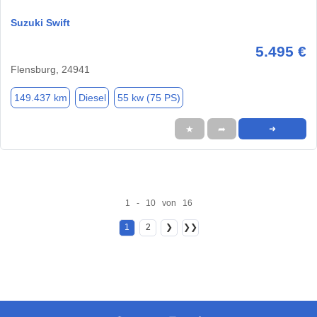
Suzuki Swift
5.495 €
Flensburg, 24941
149.437 km
Diesel
55 kw (75 PS)
★
➦
➜
1 - 10 von 16
1
2
❯
❯❯