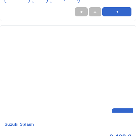
★
➦
➜
Suzuki Splash