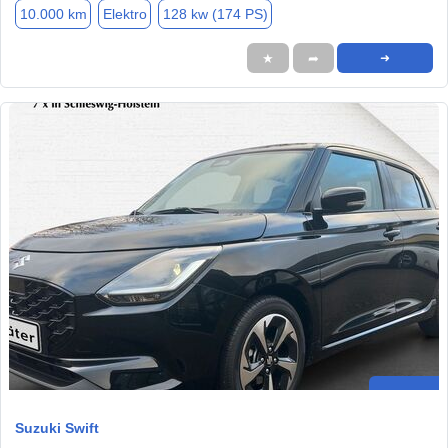
10.000 km
Elektro
128 kw (174 PS)
★
➦
➜
Suzuki Swift