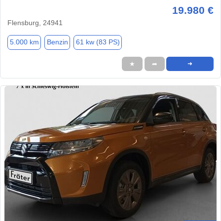
19.980 €
Flensburg, 24941
5.000 km
Benzin
61 kw (83 PS)
★
➦
➜