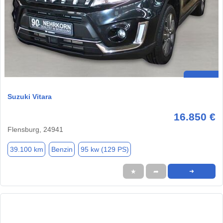
Suzuki Vitara
16.850 €
Flensburg, 24941
39.100 km
Benzin
95 kw (129 PS)
★
➦
➜