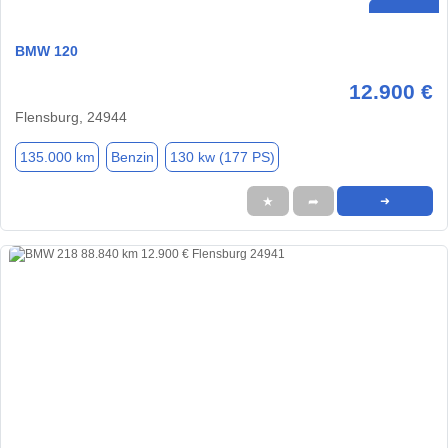
BMW 120
12.900 €
Flensburg, 24944
135.000 km
Benzin
130 kw (177 PS)
★
➦
➜