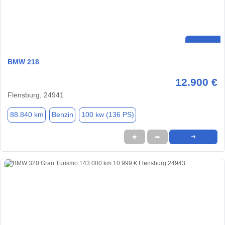
BMW 218
12.900 €
Flensburg, 24941
88.840 km
Benzin
100 kw (136 PS)
★
➦
➜