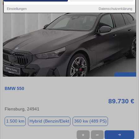
Einstellungen
Datenschutzerklärung
BMW 550
89.730 €
Flensburg, 24941
1.500 km
Hybrid (Benzin/Elekt
360 kw (489 PS)
★
➦
➜