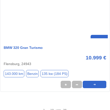
BMW 320 Gran Turismo
10.999 €
Flensburg, 24943
143.000 km
Benzin
135 kw (184 PS)
★
➦
➜