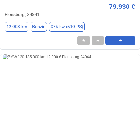
79.930 €
Flensburg, 24941
42.003 km
Benzin
375 kw (510 PS)
★
➦
➜