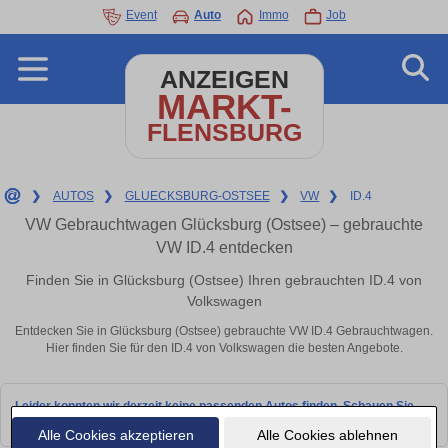
Event
Auto
Immo
Job
ANZEIGEN
MARKT-
FLENSBURG
❯
AUTOS
❯
GLUECKSBURG-OSTSEE
❯
VW
❯
ID.4
VW Gebrauchtwagen Glücksburg (Ostsee) – gebrauchte
VW ID.4 entdecken
Finden Sie in Glücksburg (Ostsee) Ihren gebrauchten ID.4 von
Volkswagen
Entdecken Sie in Glücksburg (Ostsee) gebrauchte VW ID.4 Gebrauchtwagen.
Hier finden Sie für den ID.4 von Volkswagen die besten Angebote.
Leider konnten wir derzeit keine passenden Autos finden. Schauen Sie
bald wieder vorbei!
Alle Cookies akzeptieren
Alle Cookies ablehnen