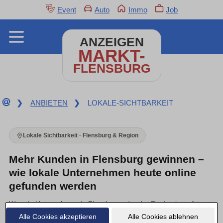
Event
Auto
Immo
Job
ANZEIGEN
MARKT-
FLENSBURG
❯
ANBIETEN
❯
LOKALE-SICHTBARKEIT
Lokale Sichtbarkeit · Flensburg & Region
Mehr Kunden in Flensburg gewinnen –
wie lokale Unternehmen heute online
gefunden werden
Wer ein Unternehmen in Flensburg oder der Region betreibt,
kennt das: Gute Arbeit allein bringt keine neuen Aufträge mehr.
Alle Cookies akzeptieren
Alle Cookies ablehnen