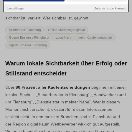
Potenzielle Kunden suchen ihre Anbieter im Internet – und
Einstellungen
Datenschutzerklärung
entscheiden dort in Sekunden. Wer in diesem Moment nicht
sichtbar ist, verliert. Wer sichtbar ist, gewinnt.
Sichtbarkeit Flensburg
Online-Marketing regional
Google Business Flensburg
Local Hero
mehr Kunden gewinnen
digitale Präsenz Flensburg
Warum lokale Sichtbarkeit über Erfolg oder
Stillstand entscheidet
Über
80 Prozent aller Kaufentscheidungen
beginnen mit einer
lokalen Suche – „Steuerberater in Flensburg“, „Handwerker rund
um Flensburg“, „Dienstleister in meiner Nähe“. Wer in diesem
Moment nicht erscheint, existiert für diesen Interessenten
schlicht nicht. In den meisten Branchen sind in Flensburg und
der Region digital kaum Wettbewerber wirklich gut aufgestellt.
Wer jetzt handelt, sichert sich einen messbaren Vorsprung.