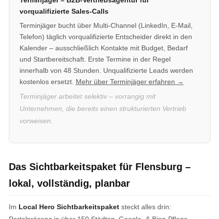
Terminjäger – B2B-Vertriebsagentur für
vorqualifizierte Sales-Calls
Terminjäger bucht über Multi-Channel (LinkedIn, E-Mail,
Telefon) täglich vorqualifizierte Entscheider direkt in den
Kalender – ausschließlich Kontakte mit Budget, Bedarf
und Startbereitschaft. Erste Termine in der Regel
innerhalb von 48 Stunden. Unqualifizierte Leads werden
kostenlos ersetzt.
Mehr über Terminjäger erfahren →
Terminjäger arbeitet selektiv – vorrangig mit
Unternehmen, die bereits einen strukturierten Vertrieb
vorweisen.
Das Sichtbarkeitspaket für Flensburg –
lokal, vollständig, planbar
Im
Local Hero Sichtbarkeitspaket
steckt alles drin:
Portalpräsenz in über 150 Städten, Google- & Bing-Pflege,