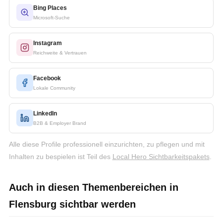
Bing Places
Microsoft-Suche
Instagram
Reichweite & Vertrauen
Facebook
Lokale Community
LinkedIn
B2B & Employer Brand
Alle diese Profile professionell einzurichten, zu pflegen und mit
Inhalten zu bespielen ist Teil des
Local Hero Sichtbarkeitspakets
.
Auch in diesen Themenbereichen in
Flensburg sichtbar werden